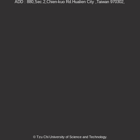
ADD : 880,Sec.2,Chien-kuo Rd.Hualien City ,Taiwan 970302,
© Tzu Chi University of Science and Technology.