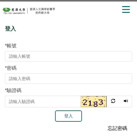
跳
登入
到
主
要
*
帳號
內
容
區
*
密碼
*
驗證碼
登入
忘記密碼