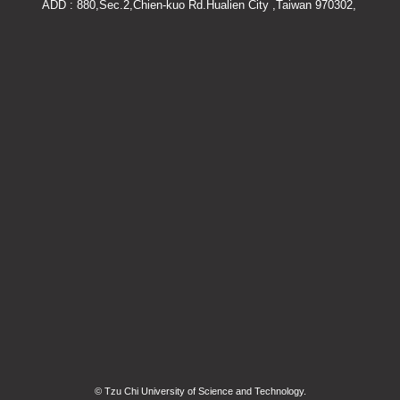
ADD : 880,Sec.2,Chien-kuo Rd.Hualien City ,Taiwan 970302,
© Tzu Chi University of Science and Technology.