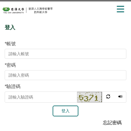
跳
登入
到
主
要
*
帳號
內
容
區
*
密碼
*
驗證碼
登入
忘記密碼