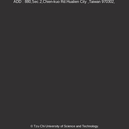
ADD : 880,Sec.2,Chien-kuo Rd.Hualien City ,Taiwan 970302,
© Tzu Chi University of Science and Technology.