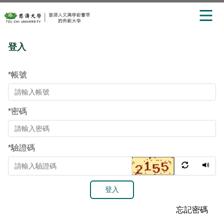
跳
登入
到
主
要
*
帳號
內
容
區
*
密碼
*
驗證碼
登入
忘記密碼