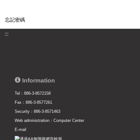
忘記密碼
:::
Information
Tel：886-3-8572158
Fax：886-3-8577261
Security：886-3-8571463
Web administration：
Computer Center
E-mail