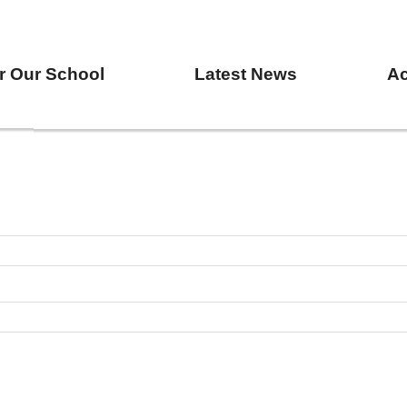
r Our School
Latest News
A