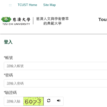
跳
:::
TCUST Home
Site Map
到
主
Tou
要
內
容
區
登入
*
帳號
*
密碼
*
驗證碼