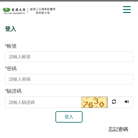
跳
登入
到
主
要
*
帳號
內
容
區
*
密碼
*
驗證碼
登入
忘記密碼