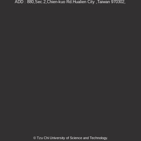
ADD : 880,Sec.2,Chien-kuo Rd.Hualien City ,Taiwan 970302,
© Tzu Chi University of Science and Technology.