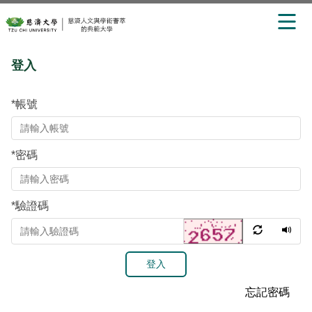
跳
登入
到
主
要
*
帳號
內
容
區
*
密碼
*
驗證碼
登入
忘記密碼