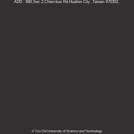
ADD : 880,Sec.2,Chien-kuo Rd.Hualien City ,Taiwan 970302,
© Tzu Chi University of Science and Technology.